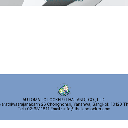
AUTOMATIC LOCKER (THAILAND) CO., LTD.
Narathiwasrajanakarin 26 Chongnonsri, Yananwa, Bangkok 10120 Th
Tel : 02-6811811
E
mail : info@thailandlocker.com