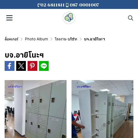
02-6811811
087-0001007
ล็อคเกอร์
Photo Album
โรงงาน-บริษัท
บจ.อายิโนะฯ
บจ.อายิโนะฯ