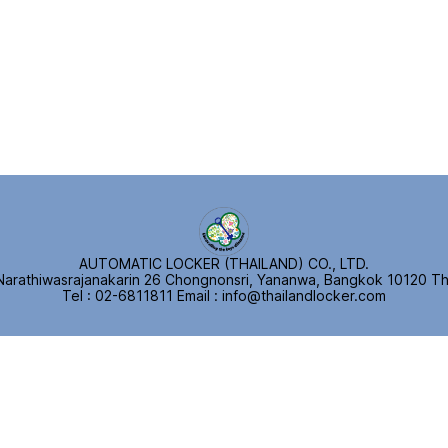
AUTOMATIC LOCKER (THAILAND) CO., LTD.
Narathiwasrajanakarin 26 Chongnonsri, Yananwa, Bangkok 10120 Th
Tel : 02-6811811
E
mail : info@thailandlocker.com