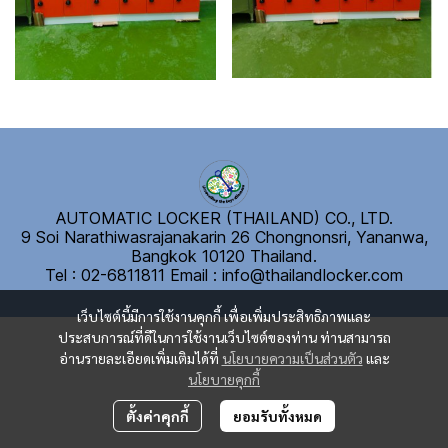
AUTOMATIC LOCKER (THAILAND) CO., LTD.
9 Soi Narathiwasrajanakarin 26 Chongnonsri, Yananwa,
Bangkok 10120 Thailand.
Tel : 02-6811811
E
mail : info@thailandlocker.com
เว็บไซต์นี้มีการใช้งานคุกกี้ เพื่อเพิ่มประสิทธิภาพและ
ประสบการณ์ที่ดีในการใช้งานเว็บไซต์ของท่าน ท่านสามารถ
อ่านรายละเอียดเพิ่มเติมได้ที่
นโยบายความเป็นส่วนตัว
และ
นโยบายคุกกี้
ตั้งค่าคุกกี้
ยอมรับทั้งหมด