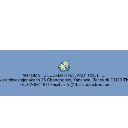
AUTOMATIC LOCKER (THAILAND) CO., LTD.
Narathiwasrajanakarin 26 Chongnonsri, Yananwa, Bangkok 10120 Th
Tel : 02-6811811
E
mail : info@thailandlocker.com