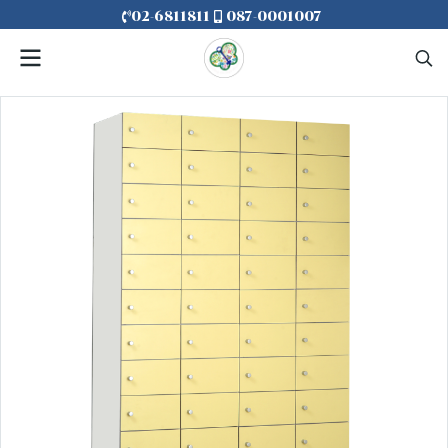
02-6811811
087-0001007