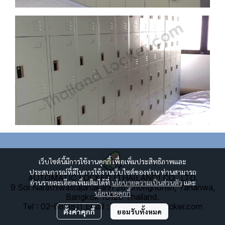
เว็บไซต์นี้มีการใช้งานคุกกี้ เพื่อเพิ่มประสิทธิภาพและ
ประสบการณ์ที่ดีในการใช้งานเว็บไซต์ของท่าน ท่านสามารถ
AUTOMATIC LOCKER (THAILAND) CO., LTD.
อ่านรายละเอียดเพิ่มเติมได้ที่
นโยบายความเป็นส่วนตัว
และ
9 Soi Narathiwasrajanakarin 26 Chongnonsri, Yananwa,
นโยบายคุกกี้
Bangkok 10120 Thailand.
Tel : 02-6811811
E
mail : info@thailandlocker.com
ตั้งค่าคุกกี้
ยอมรับทั้งหมด