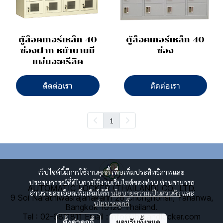
ตู้ล็อคเกอร์เหล็ก 40
ตู้ล็อคเกอร์เหล็ก 40
ช่องฝาก หน้าบานมี
ช่อง
แผ่นอะครีลิค
ติดต่อเรา
ติดต่อเรา
1
เว็บไซต์นี้มีการใช้งานคุกกี้ เพื่อเพิ่มประสิทธิภาพและ
ประสบการณ์ที่ดีในการใช้งานเว็บไซต์ของท่าน ท่านสามารถ
AUTOMATIC LOCKER (THAILAND) CO., LTD.
อ่านรายละเอียดเพิ่มเติมได้ที่
นโยบายความเป็นส่วนตัว
และ
9 Soi Narathiwasrajanakarin 26 Chongnonsri, Yananwa,
นโยบายคุกกี้
Bangkok 10120 Thailand.
Tel : 02-6811811
E
mail : info@thailandlocker.com
ตั้งค่าคุกกี้
ยอมรับทั้งหมด