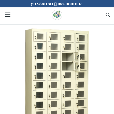
02-6811811
087-0001007