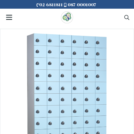
02-6811811
087-0001007