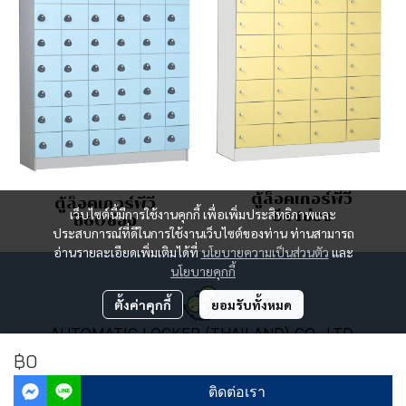
ตู้ล็อคเกอร์พีวี
ตู้ล็อคเกอร์พีวี
เว็บไซต์นี้มีการใช้งานคุกกี้ เพื่อเพิ่มประสิทธิภาพและ
ซี44ช่อง
ซี60ช่อง
ประสบการณ์ที่ดีในการใช้งานเว็บไซต์ของท่าน ท่านสามารถ
อ่านรายละเอียดเพิ่มเติมได้ที่
นโยบายความเป็นส่วนตัว
และ
นโยบายคุกกี้
ตั้งค่าคุกกี้
ยอมรับทั้งหมด
AUTOMATIC LOCKER (THAILAND) CO., LTD.
9 Soi Narathiwasrajanakarin 26 Chongnonsri, Yananwa,
฿0
Bangkok 10120 Thailand.
Tel : 02-6811811
E
mail : info@thailandlocker.com
ติดต่อเรา