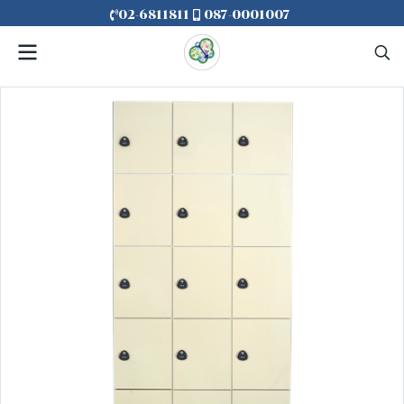
02-6811811
087-0001007