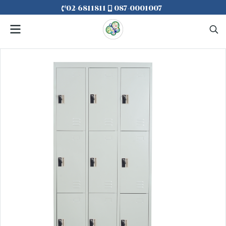
02-6811811
087-0001007