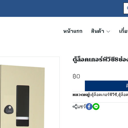
หน้าแรก
สินค้า
เกี่
ตู้ล็อคเกอร์พีวีซี8ช่อ
฿0
ต
ตู้ล็อคเกอร์พีวีซี
,
ตู้ล็อ
หมวดหมู่:
แชร์