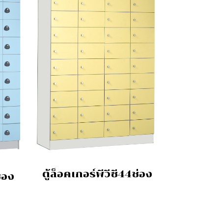
ตู้ล็อคเกอร์พีวีซี44ช่อง
ช่อง