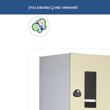
02-6811811
087-0001007